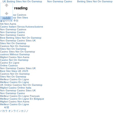
UK Betting Sites Not On Gamstop
Non Gamstop Casino
Betting Sites Not On Gamstop
Further reading
Non Gamstop Casinos
Non Gamstop Slot Sites
reddit
홀덤사이트 추천
Siti Non Aams
Casino Italiani Senza Autoesclusione
Non Gamstop Casinos
Non Gamstop Casino
Non Gamstop Casino
Best Betting Sites Not On Gamstop
Non Gamstop Casino Sites UK
Sites Not On Gamstop
Casinos Not On Gamstop
Sites Not On Gamstop
Casino Sites Not On Gamstop
сasinos Without Gamstop
Migliori Casino Non Aams
Casino Not On Gamstop
Casino En Ligne
Online Casinos
Non Gamstop Casino Sites UK
Best Slot Sites UK 2025
Casinos Not On Gamstop
Sites Not On Gamstop
Meilleur Casino En Ligne
Meilleur Casino En Ligne
UK Online Casinos Not On Gamstop
Migliori Casino Online Italia
Non Gamstop Casino Sites UK
Non Gamstop Casino
Meilleur Casino En Ligne Français
Meilleur Casino En Ligne En Belgique
Migliori Casino Non Aams
Meilleur Casino En Ligne
씨벳
バカラ オンラインカジノ