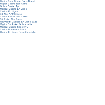
Casino Avec Bonus Sans Depot
Migliori Casino Non Aams
Online Casino App
Meilleur Casino En Ligne
Casino En Ligne
Siti Non AAMS Sicuri
Casino Italiani Non AAMS
Siti Poker Non Aams
Nouveaux Casinos En Ligne 2026
Migliori Siti Poker Online Italia
Meilleur Casino Sans KYC
Casino Non Aams Sicuri
Casino En Ligne Retrait Immédiat