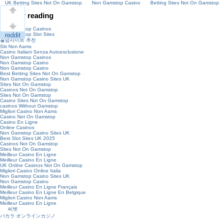
UK Betting Sites Not On Gamstop
Non Gamstop Casino
Betting Sites Not On Gamstop
Further reading
Non Gamstop Casinos
Non Gamstop Slot Sites
reddit
홀덤사이트 추천
Siti Non Aams
Casino Italiani Senza Autoesclusione
Non Gamstop Casinos
Non Gamstop Casino
Non Gamstop Casino
Best Betting Sites Not On Gamstop
Non Gamstop Casino Sites UK
Sites Not On Gamstop
Casinos Not On Gamstop
Sites Not On Gamstop
Casino Sites Not On Gamstop
сasinos Without Gamstop
Migliori Casino Non Aams
Casino Not On Gamstop
Casino En Ligne
Online Casinos
Non Gamstop Casino Sites UK
Best Slot Sites UK 2025
Casinos Not On Gamstop
Sites Not On Gamstop
Meilleur Casino En Ligne
Meilleur Casino En Ligne
UK Online Casinos Not On Gamstop
Migliori Casino Online Italia
Non Gamstop Casino Sites UK
Non Gamstop Casino
Meilleur Casino En Ligne Français
Meilleur Casino En Ligne En Belgique
Migliori Casino Non Aams
Meilleur Casino En Ligne
씨벳
バカラ オンラインカジノ