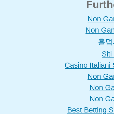
Furth
Non Ga
Non Gams
홀덤
Sit
Casino Italian
Non Ga
Non Ga
Non Ga
Best Betting 