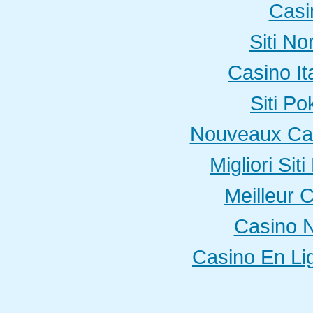
Casi
Siti N
Casino I
Siti P
Nouveaux Cas
Migliori Sit
Meilleur 
Casino N
Casino En Li