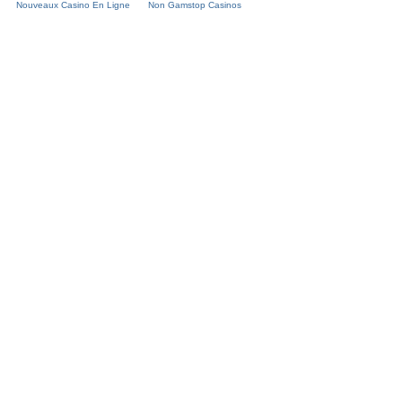
Nouveaux Casino En Ligne
Non Gamstop Casinos